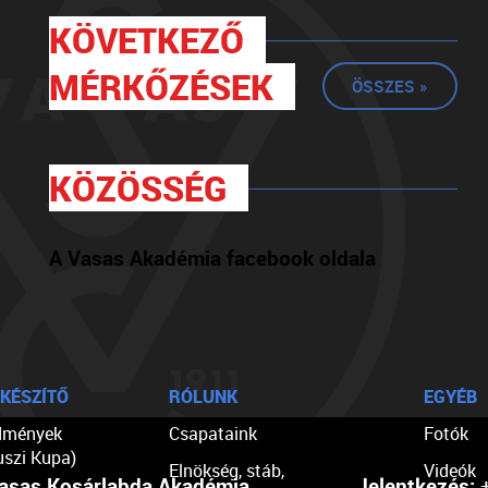
KÖVETKEZŐ
MÉRKŐZÉSEK
ÖSSZES »
KÖZÖSSÉG
A Vasas Akadémia facebook oldala
KÉSZÍTŐ
RÓLUNK
EGYÉB
dmények
Csapataink
Fotók
uszi Kupa)
Elnökség, stáb,
Videók
asas Kosárlabda Akadémia
Jelentkezés:
+