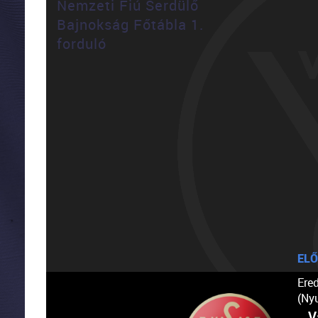
Nemzeti Fiú Serdülő
Bajnokság Főtábla 1.
forduló
ELŐ
Ere
(Ny
V