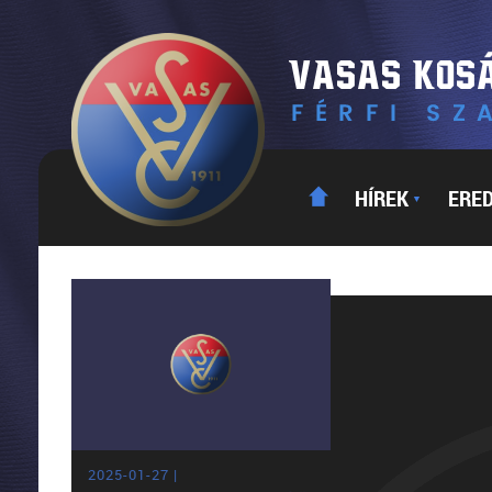
HÍREK
ERE
▼
2025-01-27 |