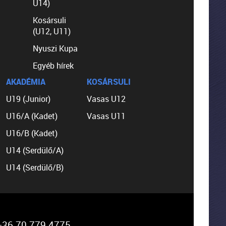
U14)
Kosársuli
(U12, U11)
Nyuszi Kupa
Egyéb hírek
AKADÉMIA
KOSÁRSULI
U19 (Junior)
Vasas U12
U16/A (Kadet)
Vasas U11
U16/B (Kadet)
U14 (Serdülő/A)
U14 (Serdülő/B)
36 70 779 4775