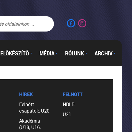
ELŐKÉSZÍTŐ
MÉDIA
RÓLUNK
ARCHIV
▼
▼
▼
▼
HÍREK
FELNŐTT
Felnőtt
NBI B
csapatok, U20
U21
Akadémia
(U18, U16,