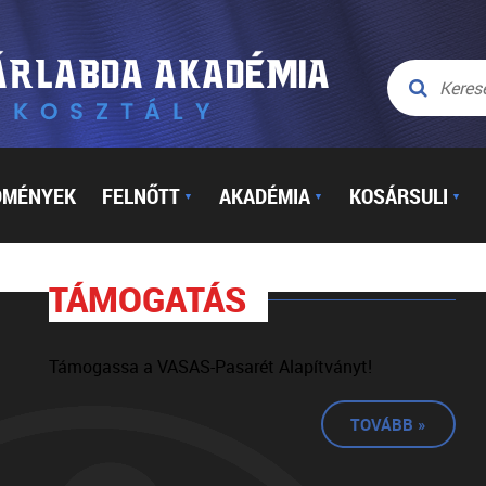
DMÉNYEK
FELNŐTT
AKADÉMIA
KOSÁRSULI
▼
▼
▼
TÁMOGATÁS
Támogassa a VASAS-Pasarét Alapítványt!
TOVÁBB »