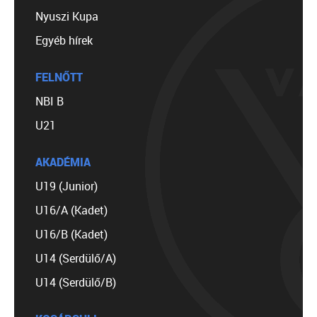
Nyuszi Kupa
Egyéb hírek
FELNŐTT
NBI B
U21
AKADÉMIA
U19 (Junior)
U16/A (Kadet)
U16/B (Kadet)
U14 (Serdülő/A)
U14 (Serdülő/B)