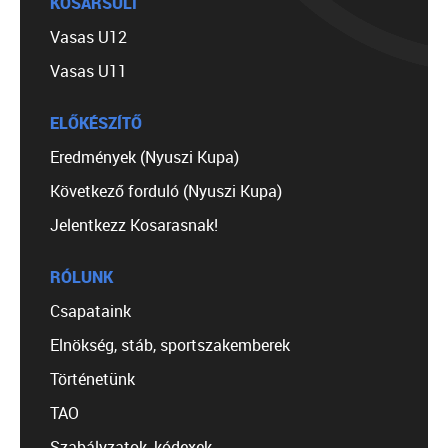
KOSÁRSULI
Vasas U12
Vasas U11
ELŐKÉSZÍTŐ
Eredmények (Nyuszi Kupa)
Következő forduló (Nyuszi Kupa)
Jelentkezz Kosarasnak!
RÓLUNK
Csapataink
Elnökség, stáb, sportszakemberek
Történetünk
TAO
Szabályzatok, kódexek