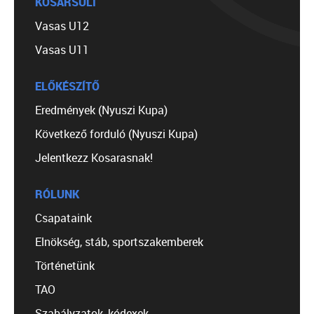
KOSÁRSULI
Vasas U12
Vasas U11
ELŐKÉSZÍTŐ
Eredmények (Nyuszi Kupa)
Következő forduló (Nyuszi Kupa)
Jelentkezz Kosarasnak!
RÓLUNK
Csapataink
Elnökség, stáb, sportszakemberek
Történetünk
TAO
Szabályzatok, kódexek