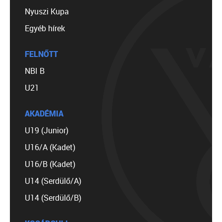
Nyuszi Kupa
Egyéb hírek
FELNŐTT
NBI B
U21
AKADÉMIA
U19 (Junior)
U16/A (Kadet)
U16/B (Kadet)
U14 (Serdülő/A)
U14 (Serdülő/B)