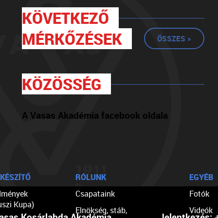
KÖVETKEZŐ
MÉRKŐZÉSEK
ÖSSZES »
KÖZÖSSÉG
A Vasas Akadémia facebook oldala
KÉSZÍTŐ
RÓLUNK
EGYÉB
dmények
Csapataink
Fotók
uszi Kupa)
Elnökség, stáb,
Videók
asas Kosárlabda Akadémia
Jelentkezés:
+