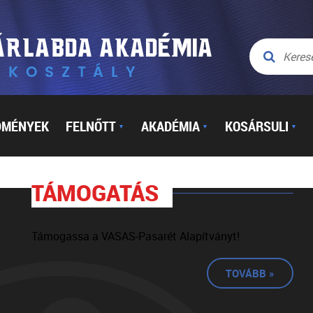
DMÉNYEK
FELNŐTT
AKADÉMIA
KOSÁRSULI
▼
▼
▼
TÁMOGATÁS
Támogassa a VASAS-Pasarét Alapítványt!
TOVÁBB »