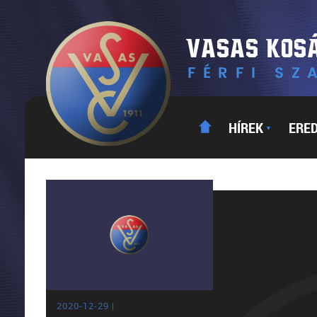
HÍREK
ERE
▼
2020-12-29 |