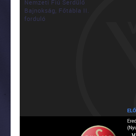
Nemzeti Fiú Serdülő
Bajnokság, Főtábla II.
forduló
ELŐ
Ere
(Ny
V