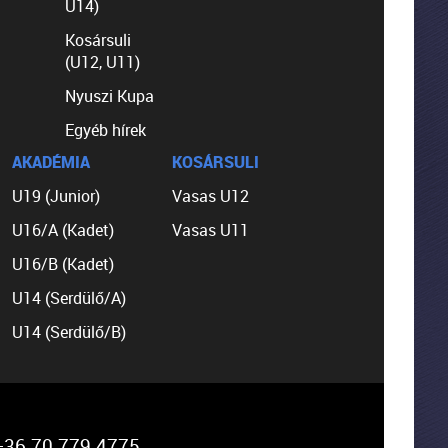
U14)
Kosársuli
(U12, U11)
Nyuszi Kupa
Egyéb hírek
AKADÉMIA
KOSÁRSULI
U19 (Junior)
Vasas U12
U16/A (Kadet)
Vasas U11
U16/B (Kadet)
U14 (Serdülő/A)
U14 (Serdülő/B)
36 70 779 4775