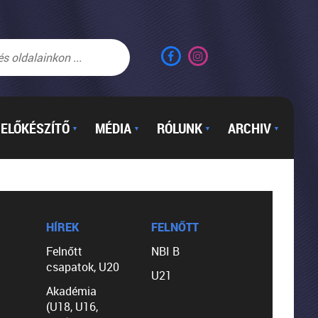
ELŐKÉSZÍTŐ
MÉDIA
RÓLUNK
ARCHIV
▼
▼
▼
▼
HÍREK
FELNŐTT
Felnőtt
NBI B
csapatok, U20
U21
Akadémia
(U18, U16,