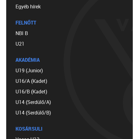
Egyéb hírek
FELNŐTT
NBI B
U21
AKADÉMIA
U19 (Junior)
U16/A (Kadet)
U16/B (Kadet)
U14 (Serdülő/A)
U14 (Serdülő/B)
KOSÁRSULI