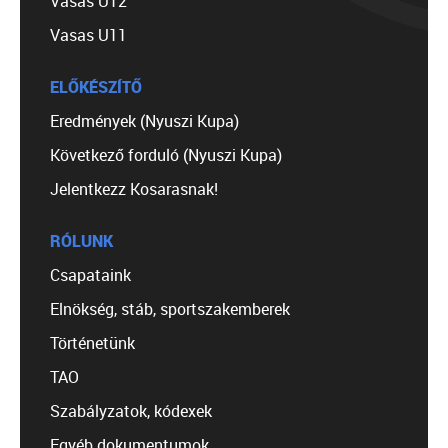
Vasas U12
Vasas U11
ELŐKÉSZÍTŐ
Eredmények (Nyuszi Kupa)
Következő forduló (Nyuszi Kupa)
Jelentkezz Kosarasnak!
RÓLUNK
Csapataink
Elnökség, stáb, sportszakemberek
Történetünk
TAO
Szabályzatok, kódexek
Egyéb dokumentumok