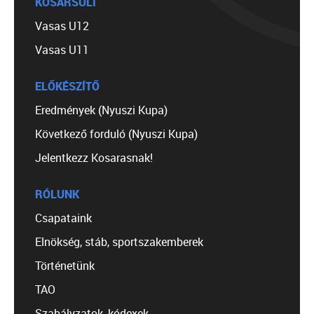
KOSÁRSULI
Vasas U12
Vasas U11
ELŐKÉSZÍTŐ
Eredmények (Nyuszi Kupa)
Következő forduló (Nyuszi Kupa)
Jelentkezz Kosarasnak!
RÓLUNK
Csapataink
Elnökség, stáb, sportszakemberek
Történetünk
TAO
Szabályzatok, kódexek