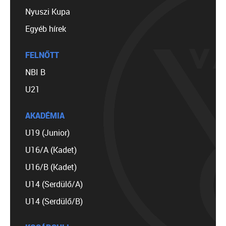
Nyuszi Kupa
Egyéb hírek
FELNŐTT
NBI B
U21
AKADÉMIA
U19 (Junior)
U16/A (Kadet)
U16/B (Kadet)
U14 (Serdülő/A)
U14 (Serdülő/B)