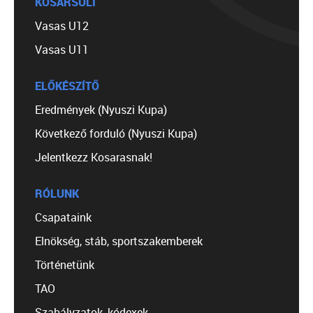
KOSÁRSULI
Vasas U12
Vasas U11
ELŐKÉSZÍTŐ
Eredmények (Nyuszi Kupa)
Következő forduló (Nyuszi Kupa)
Jelentkezz Kosarasnak!
RÓLUNK
Csapataink
Elnökség, stáb, sportszakemberek
Történetünk
TAO
Szabályzatok, kódexek