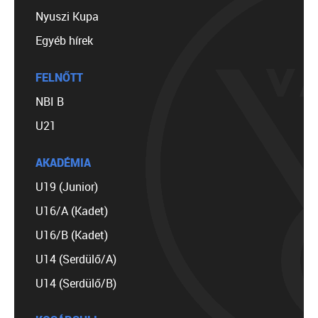
Nyuszi Kupa
Egyéb hírek
FELNŐTT
NBI B
U21
AKADÉMIA
U19 (Junior)
U16/A (Kadet)
U16/B (Kadet)
U14 (Serdülő/A)
U14 (Serdülő/B)