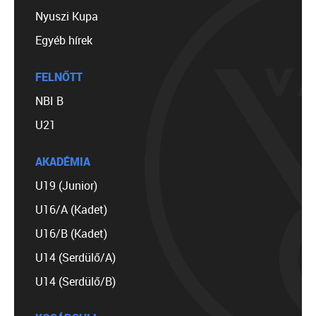
Nyuszi Kupa
Egyéb hírek
FELNŐTT
NBI B
U21
AKADÉMIA
U19 (Junior)
U16/A (Kadet)
U16/B (Kadet)
U14 (Serdülő/A)
U14 (Serdülő/B)