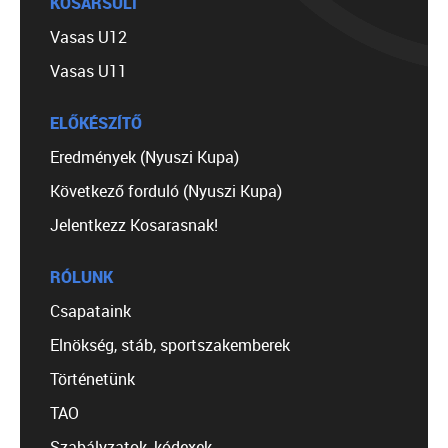
KOSÁRSULI
Vasas U12
Vasas U11
ELŐKÉSZÍTŐ
Eredmények (Nyuszi Kupa)
Következő forduló (Nyuszi Kupa)
Jelentkezz Kosarasnak!
RÓLUNK
Csapataink
Elnökség, stáb, sportszakemberek
Történetünk
TAO
Szabályzatok, kódexek