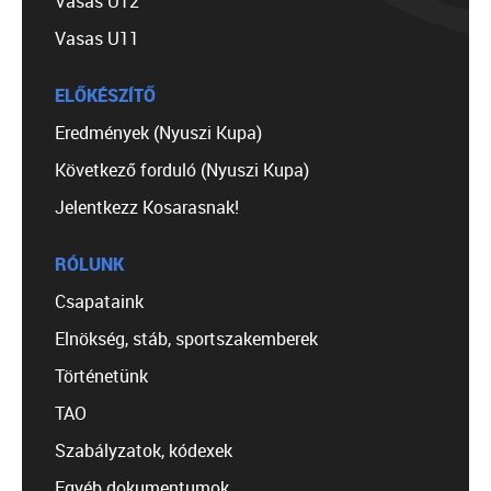
Vasas U12
Vasas U11
ELŐKÉSZÍTŐ
Eredmények (Nyuszi Kupa)
Következő forduló (Nyuszi Kupa)
Jelentkezz Kosarasnak!
RÓLUNK
Csapataink
Elnökség, stáb, sportszakemberek
Történetünk
TAO
Szabályzatok, kódexek
Egyéb dokumentumok