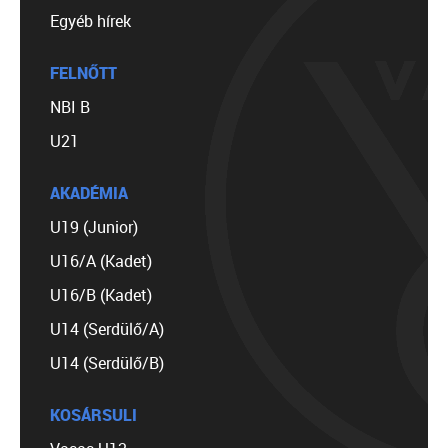
Egyéb hírek
FELNŐTT
NBI B
U21
AKADÉMIA
U19 (Junior)
U16/A (Kadet)
U16/B (Kadet)
U14 (Serdülő/A)
U14 (Serdülő/B)
KOSÁRSULI