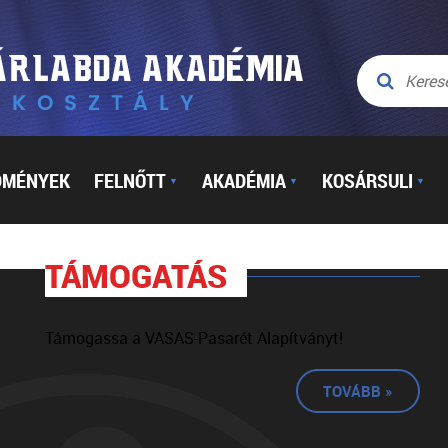
DMÉNYEK
FELNŐTT
AKADÉMIA
KOSÁRSULI
▼
▼
▼
TÁMOGATÁS
Támogassa a VASAS-Pasarét Alapítványt!
TOVÁBB »