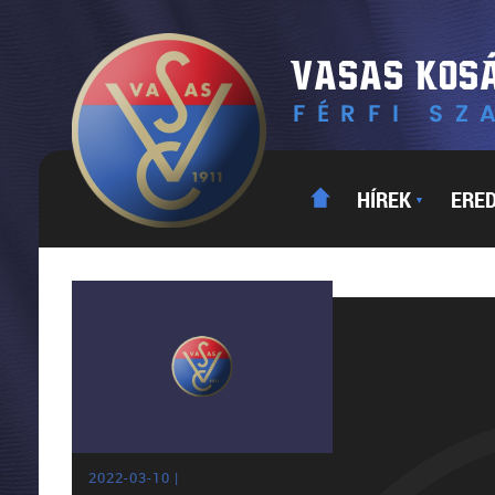
HÍREK
ERE
▼
2022-03-10 |