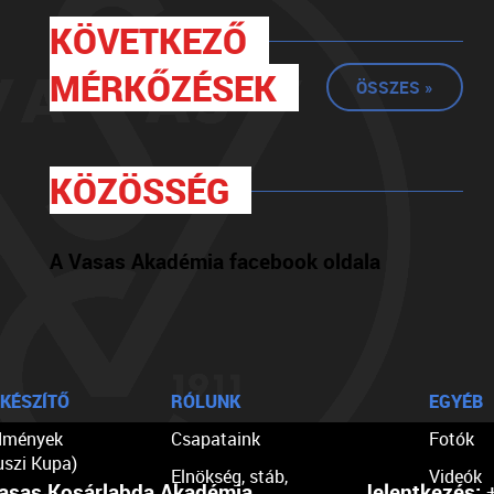
KÖVETKEZŐ
MÉRKŐZÉSEK
ÖSSZES »
KÖZÖSSÉG
A Vasas Akadémia facebook oldala
KÉSZÍTŐ
RÓLUNK
EGYÉB
dmények
Csapataink
Fotók
uszi Kupa)
Elnökség, stáb,
Videók
asas Kosárlabda Akadémia
Jelentkezés:
+