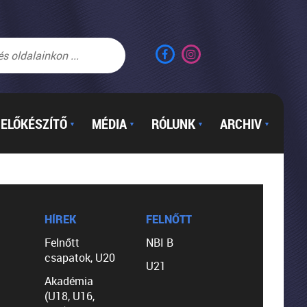
ELŐKÉSZÍTŐ
MÉDIA
RÓLUNK
ARCHIV
▼
▼
▼
▼
HÍREK
FELNŐTT
Felnőtt
NBI B
csapatok, U20
U21
Akadémia
(U18, U16,