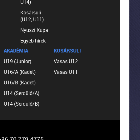
U14)
Kosársuli
(U12, U11)
Nyuszi Kupa
Egyéb hírek
AKADÉMIA
KOSÁRSULI
U19 (Junior)
Vasas U12
U16/A (Kadet)
Vasas U11
U16/B (Kadet)
U14 (Serdülő/A)
U14 (Serdülő/B)
36 70 779 4775