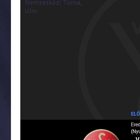
Nemzetközi Torna,
Ulm
ELŐ
Ere
(Ny
V