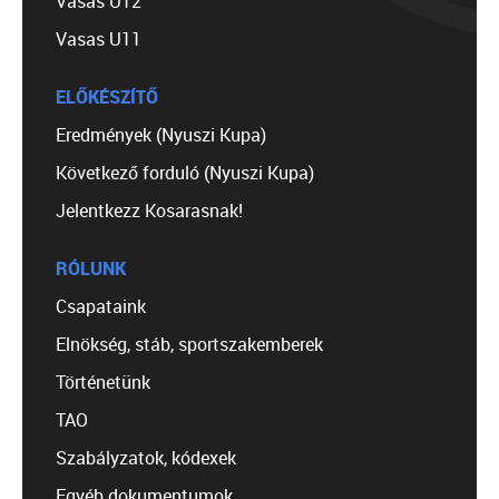
Vasas U12
Vasas U11
ELŐKÉSZÍTŐ
Eredmények (Nyuszi Kupa)
Következő forduló (Nyuszi Kupa)
Jelentkezz Kosarasnak!
RÓLUNK
Csapataink
Elnökség, stáb, sportszakemberek
Történetünk
TAO
Szabályzatok, kódexek
Egyéb dokumentumok