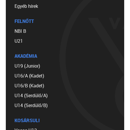
Egyéb hírek
FELNŐTT
NBI B
U21
AKADÉMIA
U19 (Junior)
U16/A (Kadet)
U16/B (Kadet)
U14 (Serdülő/A)
U14 (Serdülő/B)
KOSÁRSULI