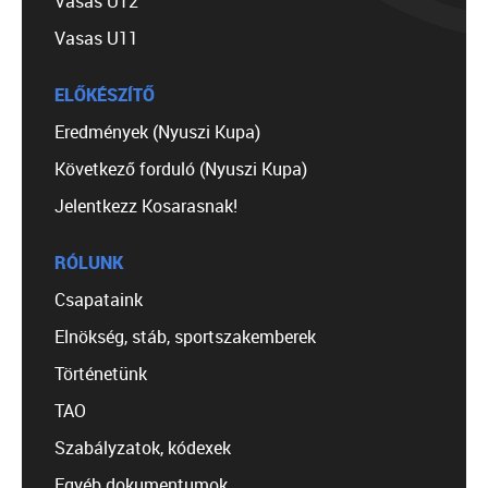
Vasas U12
Vasas U11
ELŐKÉSZÍTŐ
Eredmények (Nyuszi Kupa)
Következő forduló (Nyuszi Kupa)
Jelentkezz Kosarasnak!
RÓLUNK
Csapataink
Elnökség, stáb, sportszakemberek
Történetünk
TAO
Szabályzatok, kódexek
Egyéb dokumentumok