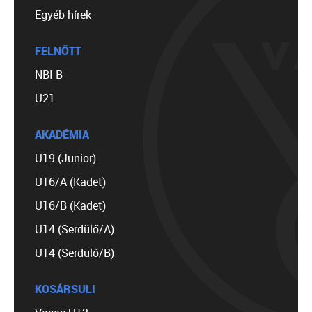
Egyéb hírek
FELNŐTT
NBI B
U21
AKADÉMIA
U19 (Junior)
U16/A (Kadet)
U16/B (Kadet)
U14 (Serdülő/A)
U14 (Serdülő/B)
KOSÁRSULI