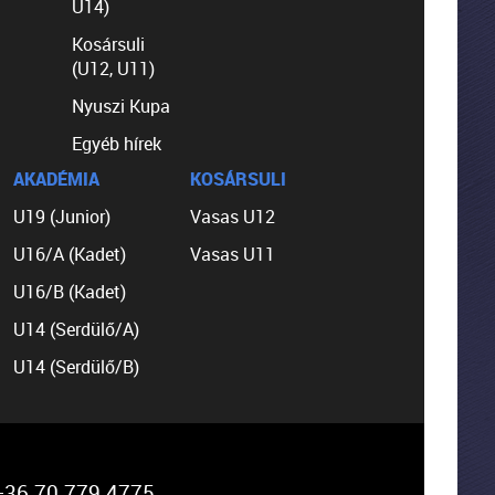
U14)
Kosársuli
(U12, U11)
Nyuszi Kupa
Egyéb hírek
AKADÉMIA
KOSÁRSULI
U19 (Junior)
Vasas U12
U16/A (Kadet)
Vasas U11
U16/B (Kadet)
U14 (Serdülő/A)
U14 (Serdülő/B)
36 70 779 4775