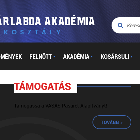
DMÉNYEK
FELNŐTT
AKADÉMIA
KOSÁRSULI
▼
▼
▼
TÁMOGATÁS
Támogassa a VASAS-Pasarét Alapítványt!
TOVÁBB »