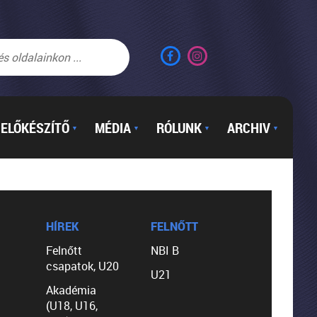
ELŐKÉSZÍTŐ
MÉDIA
RÓLUNK
ARCHIV
▼
▼
▼
▼
HÍREK
FELNŐTT
Felnőtt
NBI B
csapatok, U20
U21
Akadémia
(U18, U16,