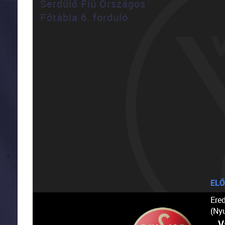
Serdülő Fiú Országos
Főtábla 6. forduló
ELŐ
Ere
(Ny
V