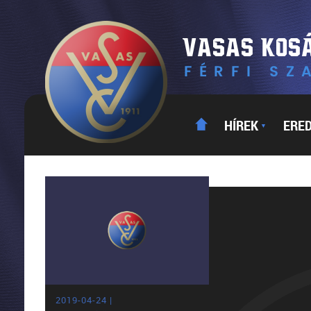
HÍREK
ERE
▼
2019-04-24 |