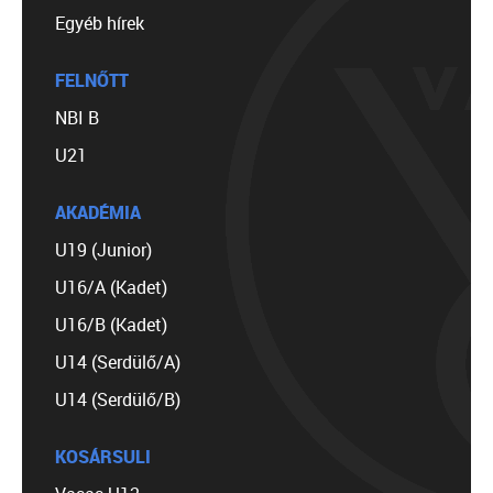
Egyéb hírek
FELNŐTT
NBI B
U21
AKADÉMIA
U19 (Junior)
U16/A (Kadet)
U16/B (Kadet)
U14 (Serdülő/A)
U14 (Serdülő/B)
KOSÁRSULI