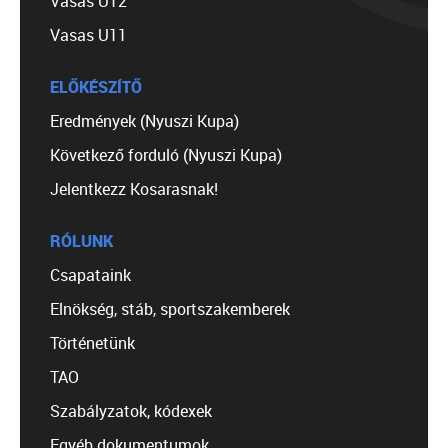
Vasas U12
Vasas U11
ELŐKÉSZÍTŐ
Eredmények (Nyuszi Kupa)
Következő forduló (Nyuszi Kupa)
Jelentkezz Kosarasnak!
RÓLUNK
Csapataink
Elnökség, stáb, sportszakemberek
Történetünk
TAO
Szabályzatok, kódexek
Egyéb dokumentumok