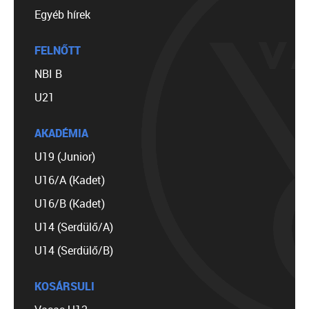
Egyéb hírek
FELNŐTT
NBI B
U21
AKADÉMIA
U19 (Junior)
U16/A (Kadet)
U16/B (Kadet)
U14 (Serdülő/A)
U14 (Serdülő/B)
KOSÁRSULI