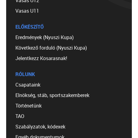
Vasas U12
Vasas U11
ELŐKÉSZÍTŐ
Eredmények (Nyuszi Kupa)
Következő forduló (Nyuszi Kupa)
Jelentkezz Kosarasnak!
RÓLUNK
Csapataink
Elnökség, stáb, sportszakemberek
Történetünk
TAO
Szabályzatok, kódexek
Egyéb dokumentumok