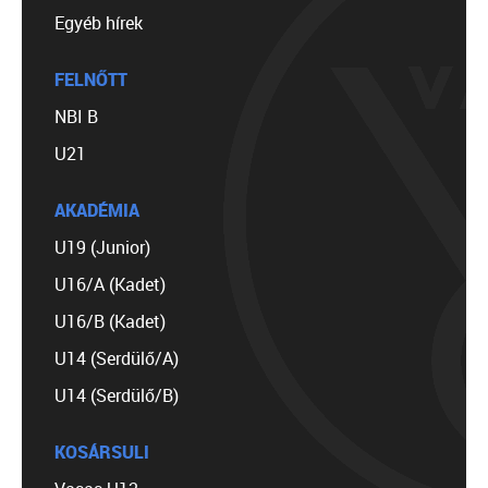
Egyéb hírek
FELNŐTT
NBI B
U21
AKADÉMIA
U19 (Junior)
U16/A (Kadet)
U16/B (Kadet)
U14 (Serdülő/A)
U14 (Serdülő/B)
KOSÁRSULI