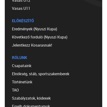
Vasas U12
Vasas U11
ELŐKÉSZÍTŐ
Eredmények (Nyuszi Kupa)
Következő forduló (Nyuszi Kupa)
Jelentkezz Kosarasnak!
RÓLUNK
Csapataink
Elnökség, stáb, sportszakemberek
Történetünk
TAO
Szabályzatok, kódexek
Egyéb dokumentumok