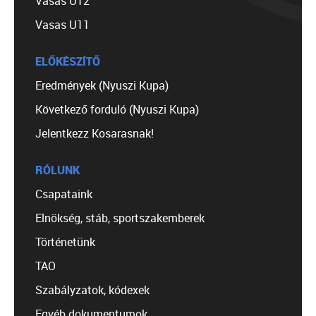
Vasas U12
Vasas U11
ELŐKÉSZÍTŐ
Eredmények (Nyuszi Kupa)
Következő forduló (Nyuszi Kupa)
Jelentkezz Kosarasnak!
RÓLUNK
Csapataink
Elnökség, stáb, sportszakemberek
Történetünk
TAO
Szabályzatok, kódexek
Egyéb dokumentumok