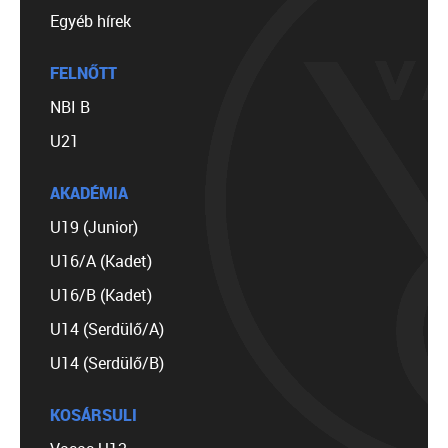
Egyéb hírek
FELNŐTT
NBI B
U21
AKADÉMIA
U19 (Junior)
U16/A (Kadet)
U16/B (Kadet)
U14 (Serdülő/A)
U14 (Serdülő/B)
KOSÁRSULI