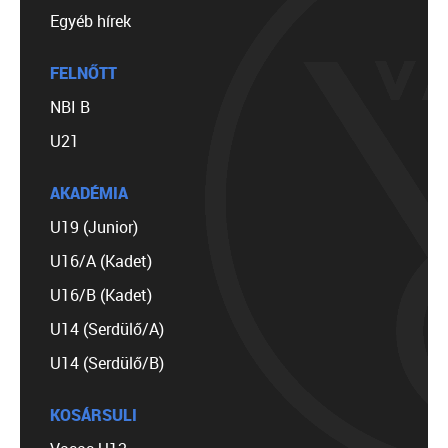
Egyéb hírek
FELNŐTT
NBI B
U21
AKADÉMIA
U19 (Junior)
U16/A (Kadet)
U16/B (Kadet)
U14 (Serdülő/A)
U14 (Serdülő/B)
KOSÁRSULI