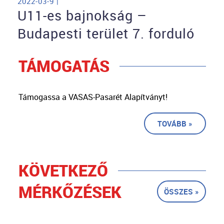
2022-03-9 |
U11-es bajnokság –
Budapesti terület 7. forduló
TÁMOGATÁS
Támogassa a VASAS-Pasarét Alapítványt!
TOVÁBB »
KÖVETKEZŐ
MÉRKŐZÉSEK
ÖSSZES »