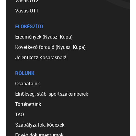
Vasas U12
Vasas U11
ELŐKÉSZÍTŐ
Eredmények (Nyuszi Kupa)
Következő forduló (Nyuszi Kupa)
Jelentkezz Kosarasnak!
RÓLUNK
Csapataink
Elnökség, stáb, sportszakemberek
Történetünk
TAO
Szabályzatok, kódexek
Egyéb dokumentumok