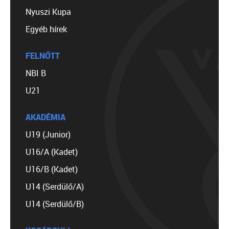
Nyuszi Kupa
Egyéb hírek
FELNŐTT
NBI B
U21
AKADÉMIA
U19 (Junior)
U16/A (Kadet)
U16/B (Kadet)
U14 (Serdülő/A)
U14 (Serdülő/B)