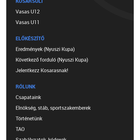
KOSÁRSULI
Vasas U12
Vasas U11
ELŐKÉSZÍTŐ
Eredmények (Nyuszi Kupa)
Következő forduló (Nyuszi Kupa)
Jelentkezz Kosarasnak!
RÓLUNK
Csapataink
Elnökség, stáb, sportszakemberek
Történetünk
TAO
Szabályzatok, kódexek