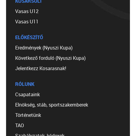
KOSÁRSULI
Vasas U12
Vasas U11
ELŐKÉSZÍTŐ
Eredmények (Nyuszi Kupa)
Következő forduló (Nyuszi Kupa)
Jelentkezz Kosarasnak!
RÓLUNK
Csapataink
Elnökség, stáb, sportszakemberek
Történetünk
TAO
Szabályzatok, kódexek