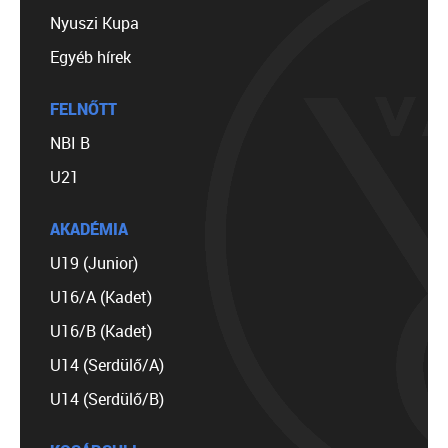
Nyuszi Kupa
Egyéb hírek
FELNŐTT
NBI B
U21
AKADÉMIA
U19 (Junior)
U16/A (Kadet)
U16/B (Kadet)
U14 (Serdülő/A)
U14 (Serdülő/B)