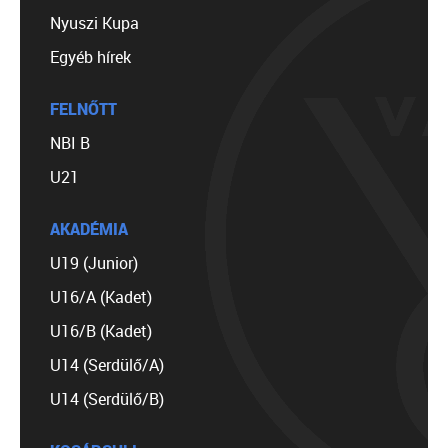
Nyuszi Kupa
Egyéb hírek
FELNŐTT
NBI B
U21
AKADÉMIA
U19 (Junior)
U16/A (Kadet)
U16/B (Kadet)
U14 (Serdülő/A)
U14 (Serdülő/B)