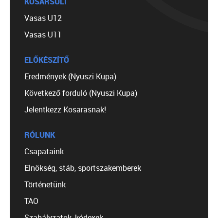
KOSÁRSULI
Vasas U12
Vasas U11
ELŐKÉSZÍTŐ
Eredmények (Nyuszi Kupa)
Következő forduló (Nyuszi Kupa)
Jelentkezz Kosarasnak!
RÓLUNK
Csapataink
Elnökség, stáb, sportszakemberek
Történetünk
TAO
Szabályzatok, kódexek