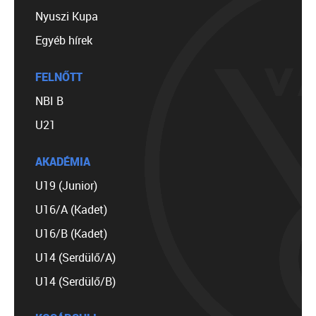
Nyuszi Kupa
Egyéb hírek
FELNŐTT
NBI B
U21
AKADÉMIA
U19 (Junior)
U16/A (Kadet)
U16/B (Kadet)
U14 (Serdülő/A)
U14 (Serdülő/B)