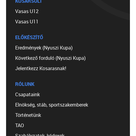
KOSÁRSULI
Vasas U12
Vasas U11
ELŐKÉSZÍTŐ
Eredmények (Nyuszi Kupa)
Következő forduló (Nyuszi Kupa)
Jelentkezz Kosarasnak!
RÓLUNK
Csapataink
Elnökség, stáb, sportszakemberek
Történetünk
TAO
Szabályzatok, kódexek