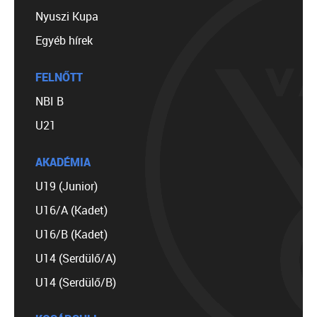
Nyuszi Kupa
Egyéb hírek
FELNŐTT
NBI B
U21
AKADÉMIA
U19 (Junior)
U16/A (Kadet)
U16/B (Kadet)
U14 (Serdülő/A)
U14 (Serdülő/B)