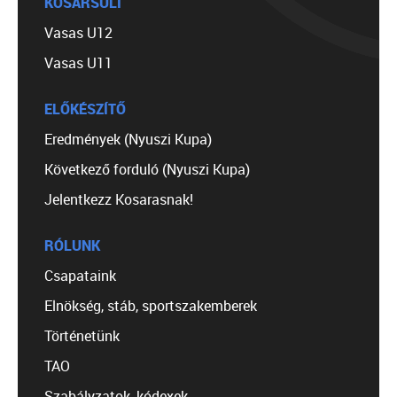
KOSÁRSULI
Vasas U12
Vasas U11
ELŐKÉSZÍTŐ
Eredmények (Nyuszi Kupa)
Következő forduló (Nyuszi Kupa)
Jelentkezz Kosarasnak!
RÓLUNK
Csapataink
Elnökség, stáb, sportszakemberek
Történetünk
TAO
Szabályzatok, kódexek