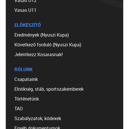
Vasas U12
Vasas U11
ELŐKÉSZÍTŐ
Eredmények (Nyuszi Kupa)
Következő forduló (Nyuszi Kupa)
Jelentkezz Kosarasnak!
RÓLUNK
Csapataink
Elnökség, stáb, sportszakemberek
Történetünk
TAO
Szabályzatok, kódexek
Egyéb dokumentumok