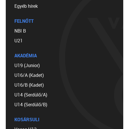
Egyéb hírek
FELNŐTT
NBI B
U21
AKADÉMIA
U19 (Junior)
U16/A (Kadet)
U16/B (Kadet)
U14 (Serdülő/A)
U14 (Serdülő/B)
KOSÁRSULI