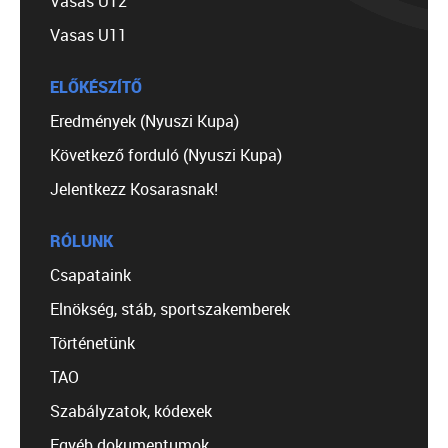
Vasas U12
Vasas U11
ELŐKÉSZÍTŐ
Eredmények (Nyuszi Kupa)
Következő forduló (Nyuszi Kupa)
Jelentkezz Kosarasnak!
RÓLUNK
Csapataink
Elnökség, stáb, sportszakemberek
Történetünk
TAO
Szabályzatok, kódexek
Egyéb dokumentumok