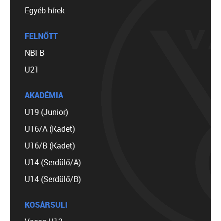
Egyéb hírek
FELNŐTT
NBI B
U21
AKADÉMIA
U19 (Junior)
U16/A (Kadet)
U16/B (Kadet)
U14 (Serdülő/A)
U14 (Serdülő/B)
KOSÁRSULI