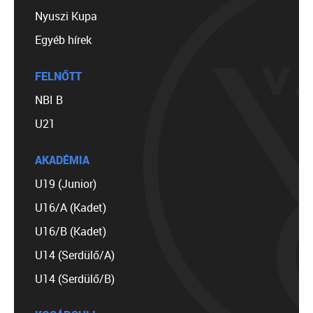
Nyuszi Kupa
Egyéb hírek
FELNŐTT
NBI B
U21
AKADÉMIA
U19 (Junior)
U16/A (Kadet)
U16/B (Kadet)
U14 (Serdülő/A)
U14 (Serdülő/B)