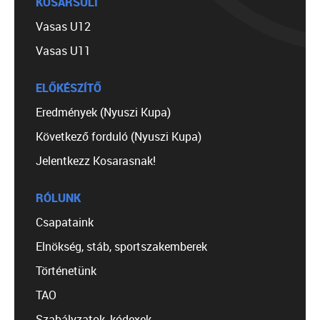
KOSÁRSULI
Vasas U12
Vasas U11
ELŐKÉSZÍTŐ
Eredmények (Nyuszi Kupa)
Következő forduló (Nyuszi Kupa)
Jelentkezz Kosarasnak!
RÓLUNK
Csapataink
Elnökség, stáb, sportszakemberek
Történetünk
TAO
Szabályzatok, kódexek