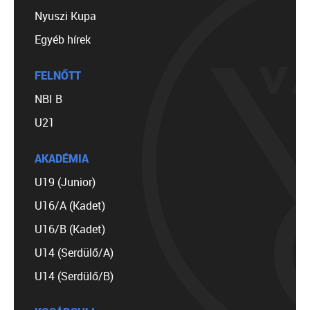
Nyuszi Kupa
Egyéb hírek
FELNŐTT
NBI B
U21
AKADÉMIA
U19 (Junior)
U16/A (Kadet)
U16/B (Kadet)
U14 (Serdülő/A)
U14 (Serdülő/B)