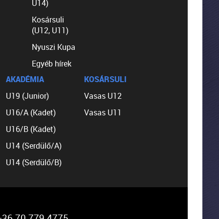
U14)
Kosársuli
(U12, U11)
Nyuszi Kupa
Egyéb hírek
AKADÉMIA
KOSÁRSULI
U19 (Junior)
Vasas U12
U16/A (Kadet)
Vasas U11
U16/B (Kadet)
U14 (Serdülő/A)
U14 (Serdülő/B)
36 70 779 4775