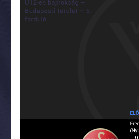
U12-es bajnokság –
Budapesti terület – 5.
forduló
ELŐ
Ere
(Ny
V