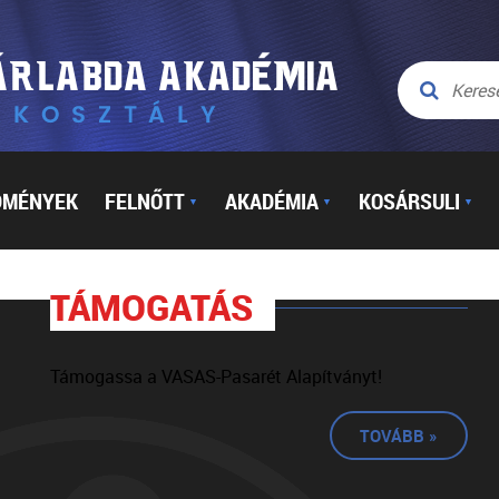
DMÉNYEK
FELNŐTT
AKADÉMIA
KOSÁRSULI
▼
▼
▼
TÁMOGATÁS
Támogassa a VASAS-Pasarét Alapítványt!
TOVÁBB »