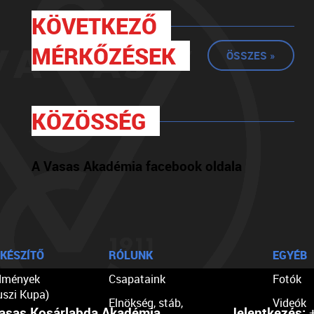
KÖVETKEZŐ
MÉRKŐZÉSEK
ÖSSZES »
KÖZÖSSÉG
A Vasas Akadémia facebook oldala
KÉSZÍTŐ
RÓLUNK
EGYÉB
dmények
Csapataink
Fotók
uszi Kupa)
Elnökség, stáb,
Videók
asas Kosárlabda Akadémia
Jelentkezés:
+