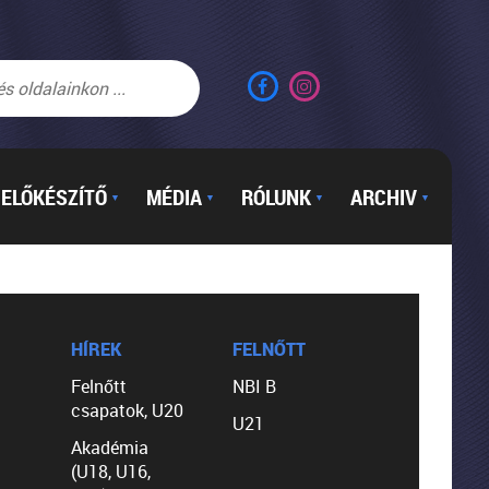
ELŐKÉSZÍTŐ
MÉDIA
RÓLUNK
ARCHIV
▼
▼
▼
▼
HÍREK
FELNŐTT
Felnőtt
NBI B
csapatok, U20
U21
Akadémia
(U18, U16,