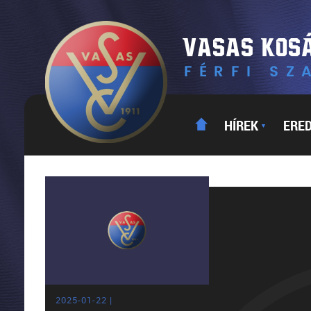
HÍREK
ERE
▼
2025-01-22 |