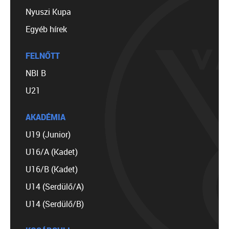
Nyuszi Kupa
Egyéb hírek
FELNŐTT
NBI B
U21
AKADÉMIA
U19 (Junior)
U16/A (Kadet)
U16/B (Kadet)
U14 (Serdülő/A)
U14 (Serdülő/B)