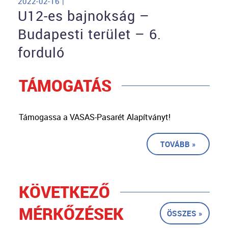
2022-02-16 |
U12-es bajnokság –
Budapesti terület – 6.
forduló
TÁMOGATÁS
Támogassa a VASAS-Pasarét Alapítványt!
TOVÁBB »
KÖVETKEZŐ
MÉRKŐZÉSEK
ÖSSZES »