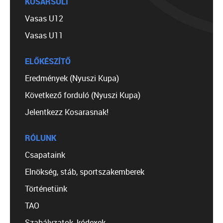
KOSÁRSULI
Vasas U12
Vasas U11
ELŐKÉSZÍTŐ
Eredmények (Nyuszi Kupa)
Következő forduló (Nyuszi Kupa)
Jelentkezz Kosarasnak!
RÓLUNK
Csapataink
Elnökség, stáb, sportszakemberek
Történetünk
TAO
Szabályzatok, kódexek