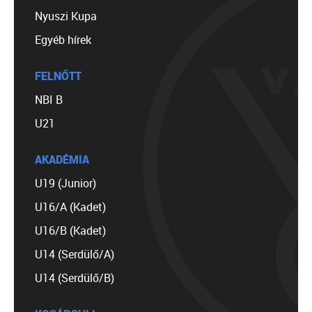
Nyuszi Kupa
Egyéb hírek
FELNŐTT
NBI B
U21
AKADÉMIA
U19 (Junior)
U16/A (Kadet)
U16/B (Kadet)
U14 (Serdülő/A)
U14 (Serdülő/B)