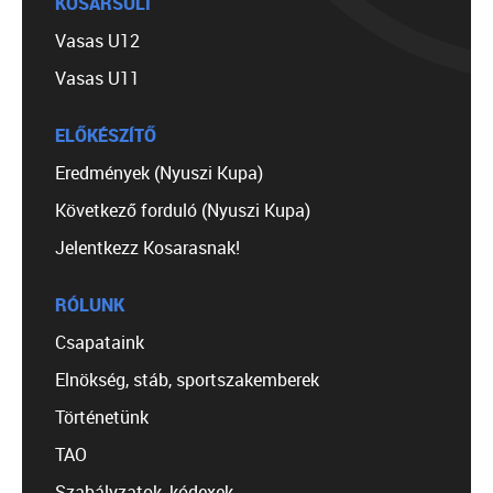
KOSÁRSULI
Vasas U12
Vasas U11
ELŐKÉSZÍTŐ
Eredmények (Nyuszi Kupa)
Következő forduló (Nyuszi Kupa)
Jelentkezz Kosarasnak!
RÓLUNK
Csapataink
Elnökség, stáb, sportszakemberek
Történetünk
TAO
Szabályzatok, kódexek