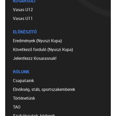
KOSÁRSULI
Vasas U12
Vasas U11
ELŐKÉSZÍTŐ
Eredmények (Nyuszi Kupa)
Következő forduló (Nyuszi Kupa)
Jelentkezz Kosarasnak!
RÓLUNK
Csapataink
Elnökség, stáb, sportszakemberek
Történetünk
TAO
Szabályzatok, kódexek