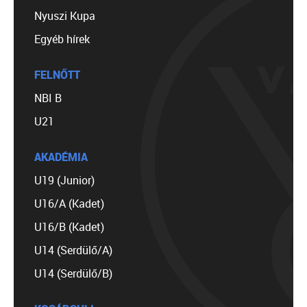
Nyuszi Kupa
Egyéb hírek
FELNŐTT
NBI B
U21
AKADÉMIA
U19 (Junior)
U16/A (Kadet)
U16/B (Kadet)
U14 (Serdülő/A)
U14 (Serdülő/B)