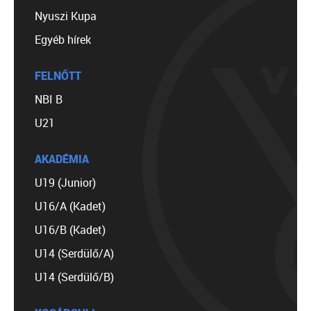
Nyuszi Kupa
Egyéb hírek
FELNŐTT
NBI B
U21
AKADÉMIA
U19 (Junior)
U16/A (Kadet)
U16/B (Kadet)
U14 (Serdülő/A)
U14 (Serdülő/B)