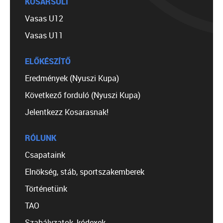
KOSÁRSULI
Vasas U12
Vasas U11
ELŐKÉSZÍTŐ
Eredmények (Nyuszi Kupa)
Következő forduló (Nyuszi Kupa)
Jelentkezz Kosarasnak!
RÓLUNK
Csapataink
Elnökség, stáb, sportszakemberek
Történetünk
TAO
Szabályzatok, kódexek