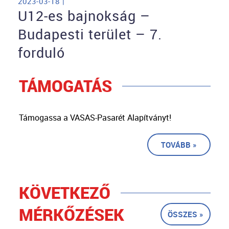
2023-03-18 |
U12-es bajnokság –
Budapesti terület – 7.
forduló
TÁMOGATÁS
Támogassa a VASAS-Pasarét Alapítványt!
TOVÁBB »
KÖVETKEZŐ
MÉRKŐZÉSEK
ÖSSZES »