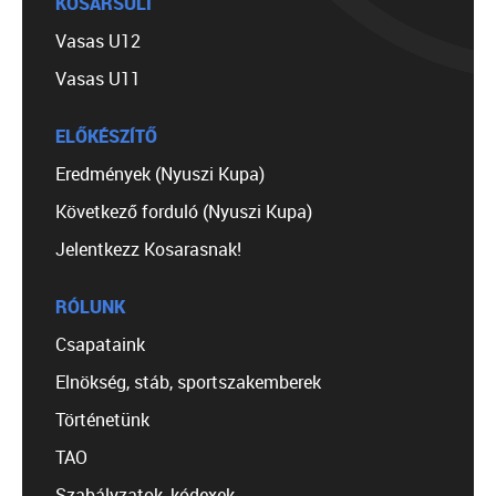
KOSÁRSULI
Vasas U12
Vasas U11
ELŐKÉSZÍTŐ
Eredmények (Nyuszi Kupa)
Következő forduló (Nyuszi Kupa)
Jelentkezz Kosarasnak!
RÓLUNK
Csapataink
Elnökség, stáb, sportszakemberek
Történetünk
TAO
Szabályzatok, kódexek