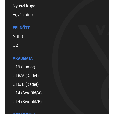
Nyuszi Kupa
Egyéb hírek
FELNŐTT
NBI B
U21
AKADÉMIA
U19 (Junior)
U16/A (Kadet)
U16/B (Kadet)
U14 (Serdülő/A)
U14 (Serdülő/B)