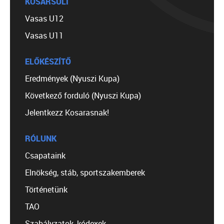
KOSÁRSULI
Vasas U12
Vasas U11
ELŐKÉSZÍTŐ
Eredmények (Nyuszi Kupa)
Következő forduló (Nyuszi Kupa)
Jelentkezz Kosarasnak!
RÓLUNK
Csapataink
Elnökség, stáb, sportszakemberek
Történetünk
TAO
Szabályzatok, kódexek