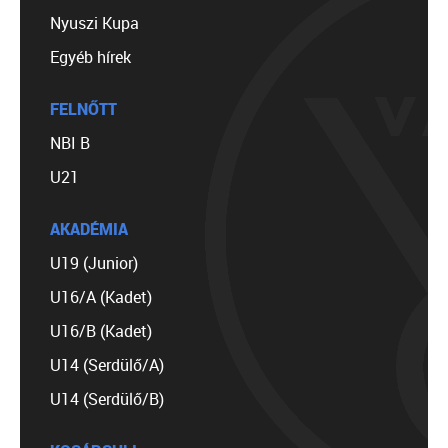
Nyuszi Kupa
Egyéb hírek
FELNŐTT
NBI B
U21
AKADÉMIA
U19 (Junior)
U16/A (Kadet)
U16/B (Kadet)
U14 (Serdülő/A)
U14 (Serdülő/B)