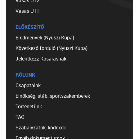
Vasas U12
Vasas U11
ELŐKÉSZÍTŐ
Eredmények (Nyuszi Kupa)
Következő forduló (Nyuszi Kupa)
Jelentkezz Kosarasnak!
RÓLUNK
Csapataink
Elnökség, stáb, sportszakemberek
Történetünk
TAO
Szabályzatok, kódexek
Egyéb dokumentumok