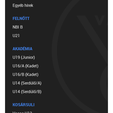
Egyéb hírek
FELNŐTT
NBI B
U21
AKADÉMIA
U19 (Junior)
U16/A (Kadet)
U16/B (Kadet)
U14 (Serdülő/A)
U14 (Serdülő/B)
KOSÁRSULI