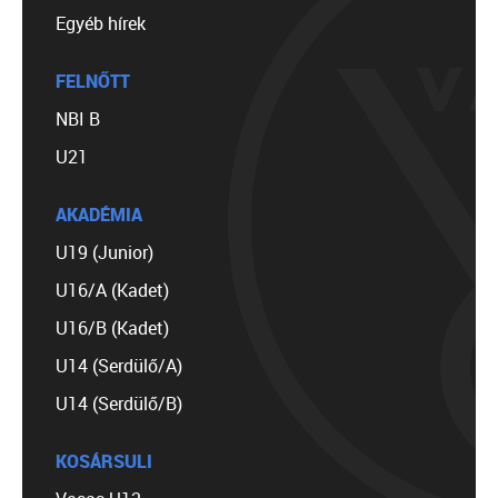
Egyéb hírek
FELNŐTT
NBI B
U21
AKADÉMIA
U19 (Junior)
U16/A (Kadet)
U16/B (Kadet)
U14 (Serdülő/A)
U14 (Serdülő/B)
KOSÁRSULI