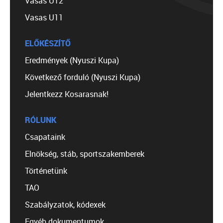
Vasas U12
Vasas U11
ELŐKÉSZÍTŐ
Eredmények (Nyuszi Kupa)
Következő forduló (Nyuszi Kupa)
Jelentkezz Kosarasnak!
RÓLUNK
Csapataink
Elnökség, stáb, sportszakemberek
Történetünk
TAO
Szabályzatok, kódexek
Egyéb dokumentumok