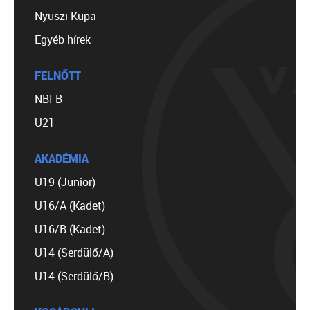
Nyuszi Kupa
Egyéb hírek
FELNŐTT
NBI B
U21
AKADÉMIA
U19 (Junior)
U16/A (Kadet)
U16/B (Kadet)
U14 (Serdülő/A)
U14 (Serdülő/B)