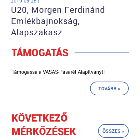
2019-08-28 |
U20, Morgen Ferdinánd
Emlékbajnokság,
Alapszakasz
TÁMOGATÁS
Támogassa a VASAS-Pasarét Alapítványt!
TOVÁBB »
KÖVETKEZŐ
MÉRKŐZÉSEK
ÖSSZES »