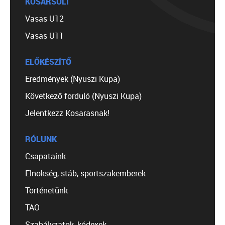
KOSÁRSULI
Vasas U12
Vasas U11
ELŐKÉSZÍTŐ
Eredmények (Nyuszi Kupa)
Következő forduló (Nyuszi Kupa)
Jelentkezz Kosarasnak!
RÓLUNK
Csapataink
Elnökség, stáb, sportszakemberek
Történetünk
TAO
Szabályzatok, kódexek