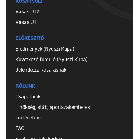
KOSÁRSULI
Vasas U12
Vasas U11
ELŐKÉSZÍTŐ
Eredmények (Nyuszi Kupa)
Következő forduló (Nyuszi Kupa)
Jelentkezz Kosarasnak!
RÓLUNK
Csapataink
Elnökség, stáb, sportszakemberek
Történetünk
TAO
Szabályzatok, kódexek