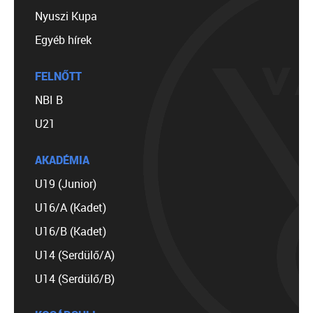
Nyuszi Kupa
Egyéb hírek
FELNŐTT
NBI B
U21
AKADÉMIA
U19 (Junior)
U16/A (Kadet)
U16/B (Kadet)
U14 (Serdülő/A)
U14 (Serdülő/B)