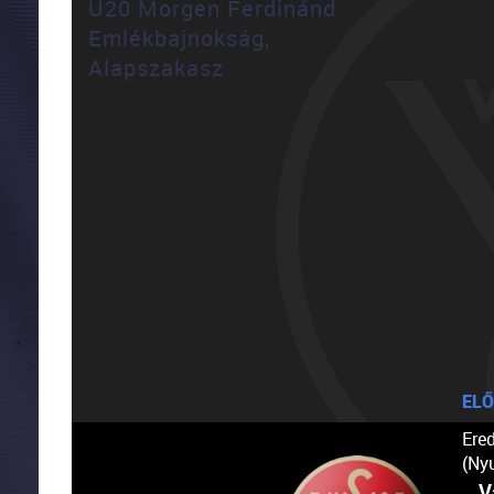
U20 Morgen Ferdinánd
Emlékbajnokság,
Alapszakasz
ELŐ
Ere
(Ny
V