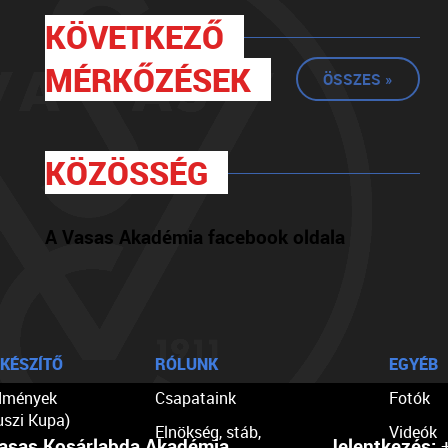
KÖVETKEZŐ
MÉRKŐZÉSEK
ÖSSZES »
KÖZÖSSÉG
A Vasas Akadémia facebook oldala
KÉSZÍTŐ
RÓLUNK
EGYÉB
dmények
Csapataink
Fotók
uszi Kupa)
Elnökség, stáb,
Videók
asas Kosárlabda Akadémia
Jelentkezés:
+