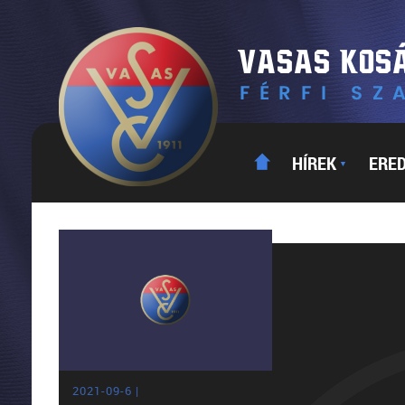
HÍREK
ERE
▼
2021-09-6 |