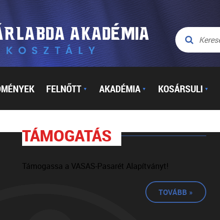
DMÉNYEK
FELNŐTT
AKADÉMIA
KOSÁRSULI
▼
▼
▼
TÁMOGATÁS
Támogassa a VASAS-Pasarét Alapítványt!
TOVÁBB »