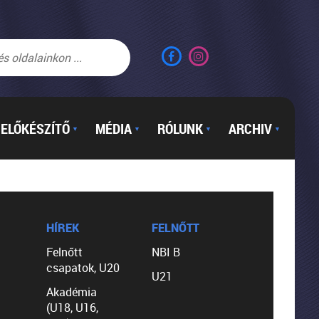
ELŐKÉSZÍTŐ
MÉDIA
RÓLUNK
ARCHIV
▼
▼
▼
▼
HÍREK
FELNŐTT
Felnőtt
NBI B
csapatok, U20
U21
Akadémia
(U18, U16,