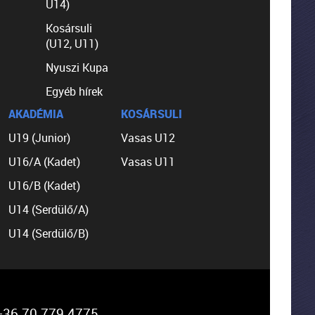
U14)
Kosársuli
(U12, U11)
Nyuszi Kupa
Egyéb hírek
AKADÉMIA
KOSÁRSULI
U19 (Junior)
Vasas U12
U16/A (Kadet)
Vasas U11
U16/B (Kadet)
U14 (Serdülő/A)
U14 (Serdülő/B)
36 70 779 4775