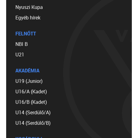
Nyuszi Kupa
Egyéb hírek
FELNŐTT
NBI B
U21
AKADÉMIA
U19 (Junior)
U16/A (Kadet)
U16/B (Kadet)
U14 (Serdülő/A)
U14 (Serdülő/B)