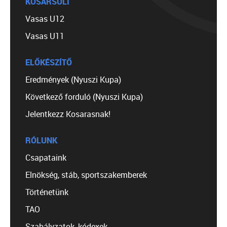
KOSÁRSULI
Vasas U12
Vasas U11
ELŐKÉSZÍTŐ
Eredmények (Nyuszi Kupa)
Következő forduló (Nyuszi Kupa)
Jelentkezz Kosarasnak!
RÓLUNK
Csapataink
Elnökség, stáb, sportszakemberek
Történetünk
TAO
Szabályzatok, kódexek