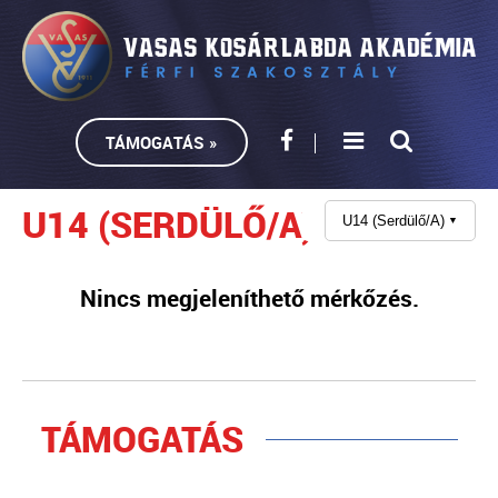
TÁMOGATÁS »
U14 (SERDÜLŐ/A)
U14 (Serdülő/A)
▼
Nincs megjeleníthető mérkőzés.
TÁMOGATÁS