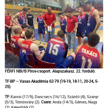
FÉRFI NBI/B Piros-csoport. Alapszakasz. 22. forduló.
TF-BP – Vasas Akadémia 62-79 (19-19, 18-11, 20-24, 5-
25)
TF:
Karosi (17/9), Dancsecs (16/12), Szántó (4), Szanyi
(5/3), Tömösváry (2).
Csere:
Anda (14/3), Gémes, Nagy
(2), Kelenföldi (2).