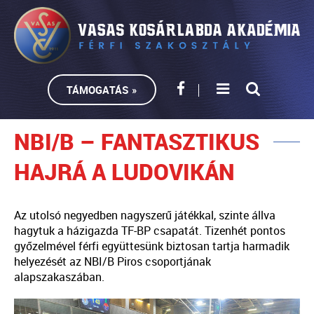
TÁMOGATÁS »
NBI/B – FANTASZTIKUS
HAJRÁ A LUDOVIKÁN
Az utolsó negyedben nagyszerű játékkal, szinte állva
hagytuk a házigazda TF-BP csapatát. Tizenhét pontos
győzelmével férfi együttesünk biztosan tartja harmadik
helyezését az NBI/B Piros csoportjának
alapszakaszában.