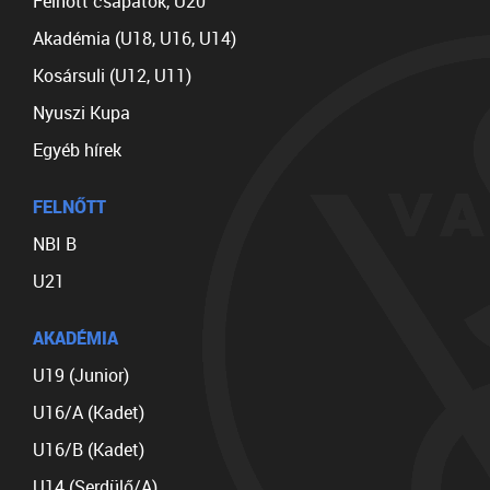
Felnőtt csapatok, U20
Akadémia (U18, U16, U14)
Kosársuli (U12, U11)
Nyuszi Kupa
Egyéb hírek
FELNŐTT
NBI B
U21
AKADÉMIA
U19 (Junior)
U16/A (Kadet)
U16/B (Kadet)
U14 (Serdülő/A)