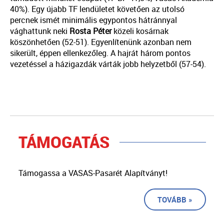
40%). Egy újabb TF lendületet követően az utolsó
percnek ismét minimális egypontos hátránnyal
vághattunk neki
Rosta
Péter
közeli kosárnak
köszönhetően (52-51). Egyenlítenünk azonban nem
sikerült, éppen ellenkezőleg. A hajrát három pontos
vezetéssel a házigazdák várták jobb helyzetből (57-54).
TÁMOGATÁS
Támogassa a VASAS-Pasarét Alapítványt!
TOVÁBB »