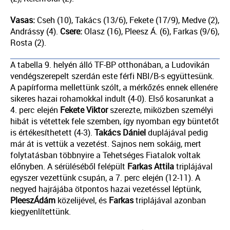
Vasas:
Cseh (10), Takács (13/6), Fekete (17/9), Medve (2),
Andrássy (4).
Csere:
Olasz (16), Pleesz Á. (6), Farkas (9/6),
Rosta (2).
A tabella 9. helyén álló TF-BP otthonában, a Ludovikán
vendégszerepelt szerdán este férfi NBI/B-s együttesünk.
A papírforma mellettünk szólt, a mérkőzés ennek ellenére
sikeres hazai rohamokkal indult (4-0). Első kosarunkat a
4. perc elején
Fekete
Viktor
szerezte, miközben személyi
hibát is vétettek fele szemben, így nyomban egy büntetőt
is értékesíthetett (4-3).
Takács
Dániel
duplájával pedig
már át is vettük a vezetést. Sajnos nem sokáig, mert
folytatásban többnyire a Tehetséges Fiatalok voltak
előnyben. A sérüléséből felépült
Farkas
Attila
triplájával
egyszer vezettünk csupán, a 7. perc elején (12-11). A
negyed hajrájába ötpontos hazai vezetéssel léptünk,
Pleesz
Ádám
közelijével, és
Farkas
triplájával azonban
kiegyenlítettünk.