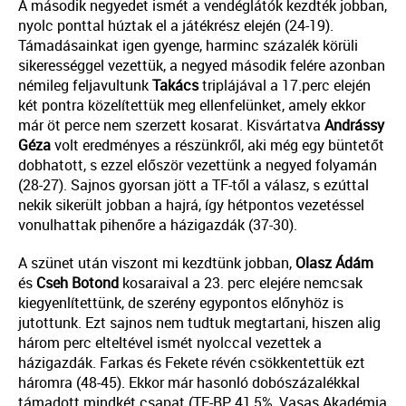
A második negyedet ismét a vendéglátók kezdték jobban,
nyolc ponttal húztak el a játékrész elején (24-19).
Támadásainkat igen gyenge, harminc százalék körüli
sikerességgel vezettük, a negyed második felére azonban
némileg feljavultunk
Takács
triplájával a 17.perc elején
két pontra közelítettük meg ellenfelünket, amely ekkor
már öt perce nem szerzett kosarat. Kisvártatva
Andrássy
Géza
volt eredményes a részünkről, aki még egy büntetőt
dobhatott, s ezzel először vezettünk a negyed folyamán
(28-27). Sajnos gyorsan jött a TF-től a válasz, s ezúttal
nekik sikerült jobban a hajrá, így hétpontos vezetéssel
vonulhattak pihenőre a házigazdák (37-30).
A szünet után viszont mi kezdtünk jobban,
Olasz
Ádám
és
Cseh
Botond
kosaraival a 23. perc elejére nemcsak
kiegyenlítettünk, de szerény egypontos előnyhöz is
jutottunk. Ezt sajnos nem tudtuk megtartani, hiszen alig
három perc elteltével ismét nyolccal vezettek a
házigazdák. Farkas és Fekete révén csökkentettük ezt
háromra (48-45). Ekkor már hasonló dobószázalékkal
támadott mindkét csapat (TF-BP 41,5%, Vasas Akadémia