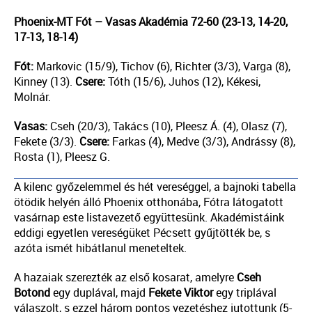
Phoenix-MT Fót – Vasas Akadémia 72-60 (23-13, 14-20,
17-13, 18-14)
Fót:
Markovic (15/9), Tichov (6), Richter (3/3), Varga (8),
Kinney (13).
Csere:
Tóth (15/6), Juhos (12), Kékesi,
Molnár.
Vasas:
Cseh (20/3), Takács (10), Pleesz Á. (4), Olasz (7),
Fekete (3/3).
Csere:
Farkas (4), Medve (3/3), Andrássy (8),
Rosta (1), Pleesz G.
A kilenc győzelemmel és hét vereséggel, a bajnoki tabella
ötödik helyén álló Phoenix otthonába, Fótra látogatott
vasárnap este listavezető együttesünk. Akadémistáink
eddigi egyetlen vereségüket Pécsett gyűjtötték be, s
azóta ismét hibátlanul meneteltek.
A hazaiak szerezték az első kosarat, amelyre
Cseh
Botond
egy duplával, majd
Fekete
Viktor
egy triplával
válaszolt, s ezzel három pontos vezetéshez jutottunk (5-