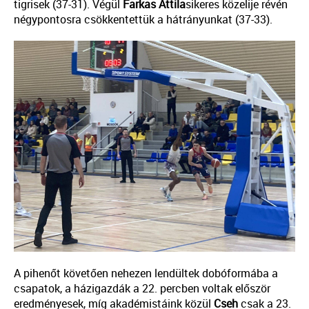
tigrisek (37-31). Végül
Farkas
Attila
sikeres közelije révén
négypontosra csökkentettük a hátrányunkat (37-33).
A pihenőt követően nehezen lendültek dobóformába a
csapatok, a házigazdák a 22. percben voltak először
eredményesek, míg akadémistáink közül
Cseh
csak a 23.