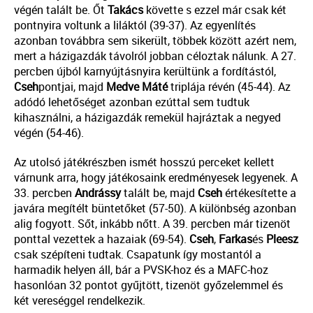
végén talált be. Őt
Takács
követte s ezzel már csak két
pontnyira voltunk a liláktól (39-37). Az egyenlítés
azonban továbbra sem sikerült, többek között azért nem,
mert a házigazdák távolról jobban céloztak nálunk. A 27.
percben újból karnyújtásnyira kerültünk a fordítástól,
Cseh
pontjai, majd
Medve Máté
triplája révén (45-44). Az
adódó lehetőséget azonban ezúttal sem tudtuk
kihasználni, a házigazdák remekül hajráztak a negyed
végén (54-46).
Az utolsó játékrészben ismét hosszú perceket kellett
várnunk arra, hogy játékosaink eredményesek legyenek. A
33. percben
Andrássy
talált be, majd
Cseh
értékesítette a
javára megítélt büntetőket (57-50). A különbség azonban
alig fogyott. Sőt, inkább nőtt. A 39. percben már tizenöt
ponttal vezettek a hazaiak (69-54).
Cseh
,
Farkas
és
Pleesz
csak szépíteni tudtak. Csapatunk így mostantól a
harmadik helyen áll, bár a PVSK-hoz és a MAFC-hoz
hasonlóan 32 pontot gyűjtött, tizenöt győzelemmel és
két vereséggel rendelkezik.