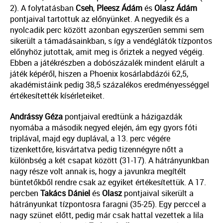
2). A folytatásban
Cseh
,
Pleesz
Ádám
és
Olasz Ádám
pontjaival tartottuk az előnyünket. A negyedik és a
nyolcadik perc között azonban egyszerűen semmi sem
sikerült a támadásainkban, s így a vendéglátók tízpontos
előnyhöz jutottak, amit meg is őriztek a negyed végéig.
Ebben a játékrészben a dobószázalék mindent elárult a
játék képéről, hiszen a Phoenix kosárlabdázói 62,5,
akadémistáink pedig 38,5 százalékos eredményességgel
értékesítették kísérleteiket.
Andrássy
Géza
pontjaival eredtünk a házigazdák
nyomába a második negyed elején, ám egy gyors fóti
triplával, majd egy duplával, a 13. perc végére
tizenkettőre, kisvártatva pedig tizennégyre nőtt a
különbség a két csapat között (31-17). A hátrányunkban
nagy része volt annak is, hogy a javunkra megítélt
büntetőkből rendre csak az egyiket értékesítettük. A 17.
percben
Takács Dániel
és
Olasz
pontjaival sikerült a
hátrányunkat tízpontosra faragni (35-25). Egy perccel a
nagy szünet előtt, pedig már csak hattal vezettek a lila