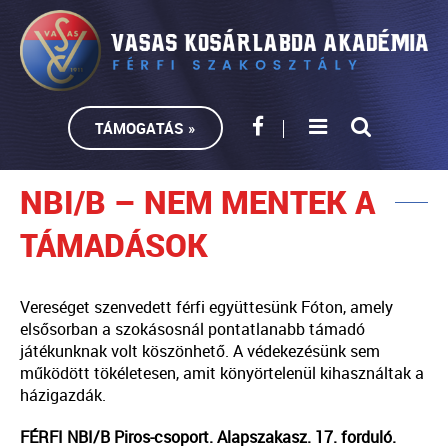
TÁMOGATÁS »
NBI/B – NEM MENTEK A
TÁMADÁSOK
Vereséget szenvedett férfi együttesünk Fóton, amely
elsősorban a szokásosnál pontatlanabb támadó
játékunknak volt köszönhető. A védekezésünk sem
működött tökéletesen, amit könyörtelenül kihasználtak a
házigazdák.
FÉRFI NBI/B Piros-csoport. Alapszakasz. 17. forduló.