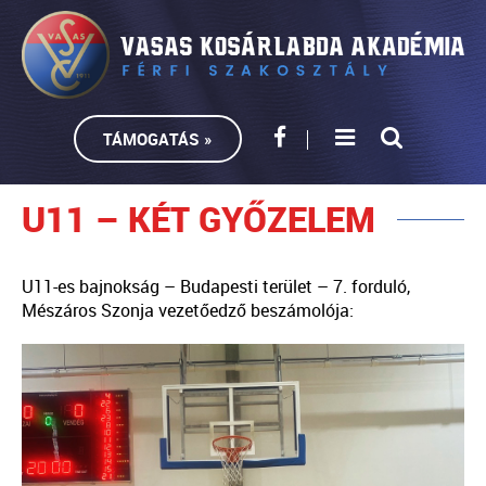
TÁMOGATÁS »
U11 – KÉT GYŐZELEM
U11-es bajnokság – Budapesti terület – 7. forduló,
Mészáros Szonja vezetőedző beszámolója: