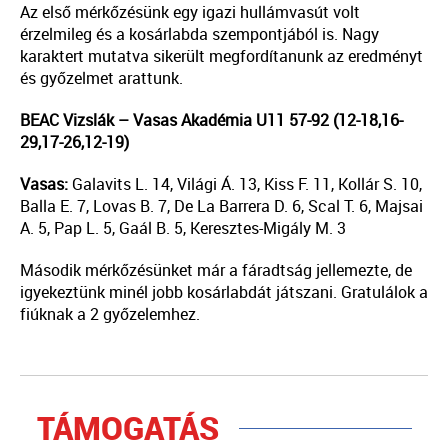
Az első mérkőzésünk egy igazi hullámvasút volt
érzelmileg és a kosárlabda szempontjából is. Nagy
karaktert mutatva sikerült megfordítanunk az eredményt
és győzelmet arattunk.
BEAC Vizslák – Vasas Akadémia U11 57-92 (12-18,16-
29,17-26,12-19)
Vasas:
Galavits L. 14, Világi Á. 13, Kiss F. 11, Kollár S. 10,
Balla E. 7, Lovas B. 7, De La Barrera D. 6, Scal T. 6, Majsai
A. 5, Pap L. 5, Gaál B. 5, Keresztes-Migály M. 3
Második mérkőzésünket már a fáradtság jellemezte, de
igyekeztünk minél jobb kosárlabdát játszani. Gratulálok a
fiúknak a 2 győzelemhez.
TÁMOGATÁS