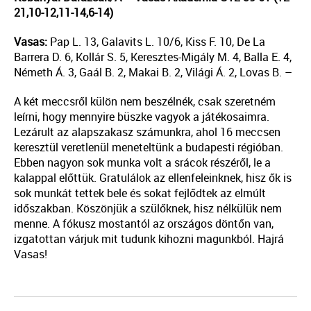
21,10-12,11-14,6-14)
Vasas:
Pap L. 13, Galavits L. 10/6, Kiss F. 10, De La
Barrera D. 6, Kollár S. 5, Keresztes-Migály M. 4, Balla E. 4,
Németh Á. 3, Gaál B. 2, Makai B. 2, Világi Á. 2, Lovas B. –
A két meccsről külön nem beszélnék, csak szeretném
leírni, hogy mennyire büszke vagyok a játékosaimra.
Lezárult az alapszakasz számunkra, ahol 16 meccsen
keresztül veretlenül meneteltünk a budapesti régióban.
Ebben nagyon sok munka volt a srácok részéről, le a
kalappal előttük. Gratulálok az ellenfeleinknek, hisz ők is
sok munkát tettek bele és sokat fejlődtek az elmúlt
időszakban. Köszönjük a szülőknek, hisz nélkülük nem
menne. A fókusz mostantól az országos döntőn van,
izgatottan várjuk mit tudunk kihozni magunkból. Hajrá
Vasas!