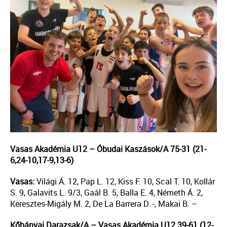
Vasas Akadémia U12 – Óbudai Kaszások/A 75-31 (21-
6,24-10,17-9,13-6)
Vasas:
Világi Á. 12, Pap L. 12, Kiss F. 10, Scal T. 10, Kollár
S. 9, Galavits L. 9/3, Gaál B. 5, Balla E. 4, Németh Á. 2,
Keresztes-Migály M. 2, De La Barrera D. -, Makai B. –
Kőbányai Darazsak/A – Vasas Akadémia U12 39-61 (12-