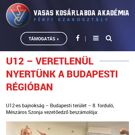
TÁMOGATÁS »
U12 – VERETLENÜL
NYERTÜNK A BUDAPESTI
RÉGIÓBAN
U12-es bajnokság – Budapesti terület – 8. forduló,
Mészáros Szonja vezetőedző beszámolója: