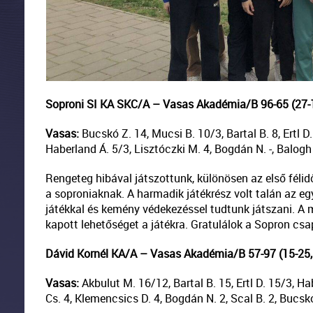
Soproni SI KA SKC/A – Vasas Akadémia/B 96-65 (27-1
Vasas:
Bucskó Z. 14, Mucsi B. 10/3, Bartal B. 8, Ertl D
Haberland Á. 5/3, Lisztóczki M. 4, Bogdán N. -, Balogh K
Rengeteg hibával játszottunk, különösen az első félid
a soproniaknak. A harmadik játékrész volt talán az egy
játékkal és kemény védekezéssel tudtunk játszani. A 
kapott lehetőséget a játékra. Gratulálok a Sopron cs
Dávid Kornél KA/A – Vasas Akadémia/B 57-97 (15-25,
Vasas:
Akbulut M. 16/12, Bartal B. 15, Ertl D. 15/3, H
Cs. 4, Klemencsics D. 4, Bogdán N. 2, Scal B. 2, Bucskó