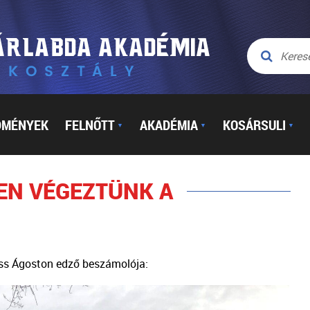
DMÉNYEK
FELNŐTT
AKADÉMIA
KOSÁRSULI
▼
▼
▼
EN VÉGEZTÜNK A
Kiss Ágoston edző beszámolója: