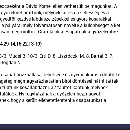
meccseként a Dávid Kornél ellen vethettük be magunkat. A
 győzelmet arattunk, melynek kulcsa a sebesség és a
gyedtől kezdve labdaszerzésekkel és gyors kosarakkal
tak a pályára, mely folyamatosan növelte a különbséget a két
osan megtoroltuk. Gratulálok a csapatnak a győzelemhez!
,29-14,16-22,13-19)
3, Mucsi B. 10/3, Ertl D. 8, Lisztóczki M. 8, Bartal B. 7,
, Bogdán N.
csapat hozzáállása, tehetsége és nyerni akarása döntötte
rengeteg megmagyarázhatatlan bírói döntéssel hátráltatták
m tudtunk kosárlabdázni, 32 faultot kaptunk melynek
Gratulálok a Nyíregyházának a győzelemhez, nagyot
snek, hogy sikerült ellehetetleníteni a csapatunkat a