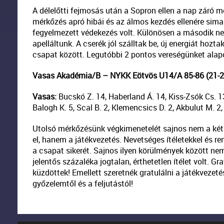
A délelőtti fejmosás után a Sopron ellen a nap záró 
mérkőzés apró hibái és az álmos kezdés ellenére sima
fegyelmezett védekezés volt. Különösen a második ne
apelláltunk. A cserék jól szálltak be, új energiát hoz
csapat között. Legutóbbi 2 pontos vereségünket alap
Vasas Akadémia/B – NYKK Eötvös U14/A 85-86 (21-24
Vasas:
Bucskó Z. 14, Haberland Á. 14, Kiss-Zsók Cs. 13/
Balogh K. 5, Scal B. 2, Klemencsics D. 2, Akbulut M. 2
Utolsó mérkőzésünk végkimenetelét sajnos nem a két 
el, hanem a játékvezetés. Nevetséges ítéletekkel és 
a csapat sikerét. Sajnos ilyen körülmények között ne
jelentős százaléka jogtalan, érthetetlen ítélet volt. 
küzdöttek! Emellett szeretnék gratulálni a játékvezeté
győzelemtől és a feljutástól!