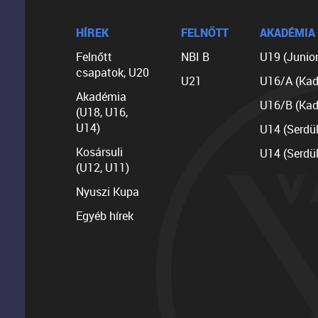
HÍREK
FELNŐTT
AKADÉMIA
Felnőtt
NBI B
U19 (Junior
csapatok, U20
U21
U16/A (Kad
Akadémia
U16/B (Kad
(U18, U16,
U14)
U14 (Serdü
Kosársuli
U14 (Serdü
(U12, U11)
Nyuszi Kupa
Egyéb hírek