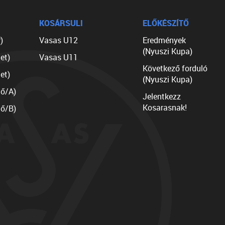
KOSÁRSULI
ELŐKÉSZÍTŐ
)
Vasas U12
Eredmények
(Nyuszi Kupa)
et)
Vasas U11
Következő forduló
et)
(Nyuszi Kupa)
lő/A)
Jelentkezz
Kosarasnak!
lő/B)