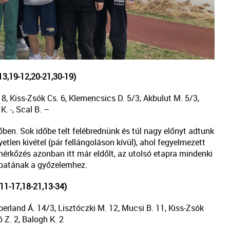
3,19-12,20-21,30-19)
. 8, Kiss-Zsók Cs. 6, Klemencsics D. 5/3, Akbulut M. 5/3,
. -, Scal B. –
őben. Sok időbe telt felébrednünk és túl nagy előnyt adtunk
etlen kivétel (pár fellángoláson kívül), ahol fegyelmezett
mérkőzés azonban itt már eldőlt, az utolsó etapra mindenki
apatának a győzelemhez.
11-17,18-21,13-34)
aberland Á. 14/3, Lisztóczki M. 12, Mucsi B. 11, Kiss-Zsók
 Z. 2, Balogh K. 2