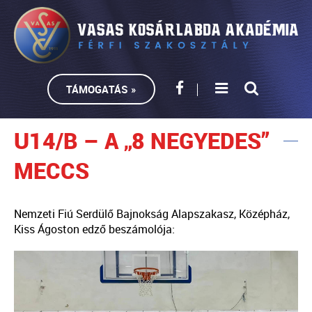
TÁMOGATÁS »
U14/B – A „8 NEGYEDES”
MECCS
Nemzeti Fiú Serdülő Bajnokság Alapszakasz, Középház,
Kiss Ágoston edző beszámolója: