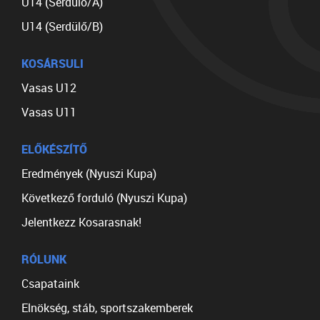
U14 (Serdülő/A)
U14 (Serdülő/B)
KOSÁRSULI
Vasas U12
Vasas U11
ELŐKÉSZÍTŐ
Eredmények (Nyuszi Kupa)
Következő forduló (Nyuszi Kupa)
Jelentkezz Kosarasnak!
RÓLUNK
Csapataink
Elnökség, stáb, sportszakemberek