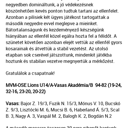
negyedben domináltunk, a jó védekezésnek
köszönhetően kevés ponton tudtuk tartani az ellenfelet.
Azonban a pilisiek két ügyes játékost tartogattak a
második negyedre evvel meglepve a mieinket.
Bátortalanságunk és kezdeményező készségünk
hiányában az ellenfél közel egálra hozta fel a félidőt. A
szünetet követően azonban elejét vettük az ellenfél gyors
kosarainak és átvettük a stabil vezetést. Az utolsó
etapban sok cserével játszottunk, mindenkit játékba
hoztunk és stabilan vezetve megnyertük a mérkőzést.
Gratulálok a csapatnak!
MVM-OSE Lions U14/A-Vasas Akadémia/B 94-82 (19-24,
32-16, 23-20, 20-22)
Vasas:
Bajor Z. 19/3, Fuzik N. 15/3, Mónus V. 10, Bucskó
Z. 9/3, Lisztócki M. 6, Mucsi B. 6, Haberland Á. 5/3, Scal
B. 3, Nagy A. 3, Vaspál M. 2, Balogh K. 2, Bogdán N.2
A második meccsre összesen 30 perc pihenőt kaptunk,