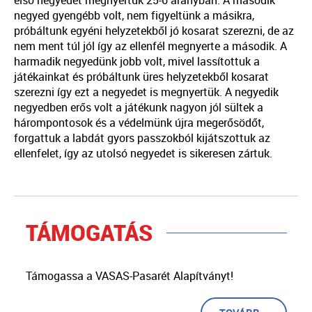
negyed gyengébb volt, nem figyeltünk a másikra,
próbáltunk egyéni helyzetekből jó kosarat szerezni, de az
nem ment túl jól így az ellenfél megnyerte a második. A
harmadik negyedünk jobb volt, mivel lassítottuk a
játékainkat és próbáltunk üres helyzetekből kosarat
szerezni így ezt a negyedet is megnyertük. A negyedik
negyedben erős volt a játékunk nagyon jól sültek a
hárompontosok és a védelmünk újra megerősödőt,
forgattuk a labdát gyors passzokból kijátszottuk az
ellenfelet, így az utolsó negyedet is sikeresen zártuk.
TÁMOGATÁS
Támogassa a VASAS-Pasarét Alapítványt!