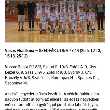
Vasas Akadémia – SZEDEÁK U18/A 77-44 (25-6, 12-13,
15-13, 25-12)
Vasas:
Rosta P. 18/3, Szabó S. 10/3, Erdős A. 9, Kiss-
Leizer G. 9, Sass L. 9/6, Zöldi P. 9/3, György J. 6/3,
Hanzély V. 5/3, Szabó T. 2, Korompay H. -, Spanics D. -,
Szobonya M. –
Az első negyedet erősen kezdtük. A védelmünkön nem
nagyon tudott át törni az ellenfél, az egész negyedben
erősen támadtuk a gyűrűt, jól járattuk a labdát. Így az
első negyedet megnyertük 25-6 arányban. A második