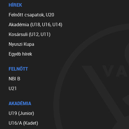
HÍREK
Felnőtt csapatok, U20
Akadémia (U18, U16, U14)
Kosársuli (U12, U11)
Nyuszi Kupa
Egyéb hírek
FELNŐTT
NBI B
U21
AKADÉMIA
U19 (Junior)
U16/A (Kadet)