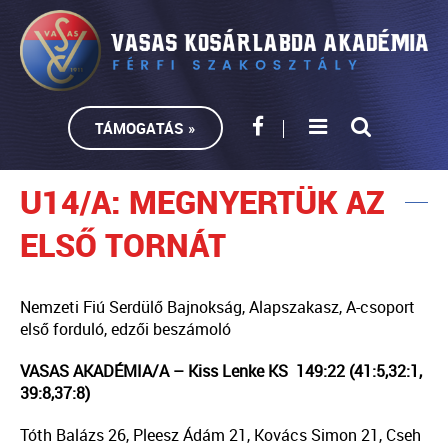
TÁMOGATÁS »
U14/A: MEGNYERTÜK AZ
ELSŐ TORNÁT
Nemzeti Fiú Serdülő Bajnokság, Alapszakasz, A-csoport
első forduló, edzői beszámoló
VASAS AKADÉMIA/A – Kiss Lenke KS 149:22 (41:5,32:1,
39:8,37:8)
Tóth Balázs 26, Pleesz Ádám 21, Kovács Simon 21, Cseh