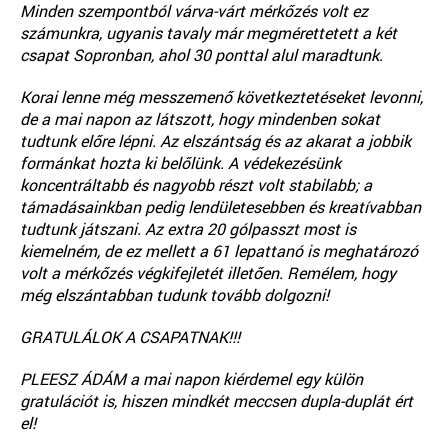
Minden szempontból várva-várt mérkőzés volt ez
számunkra, ugyanis tavaly már megmérettetett a két
csapat Sopronban, ahol 30 ponttal alul maradtunk.
Korai lenne még messzemenő következtetéseket levonni,
de a mai napon az látszott, hogy mindenben sokat
tudtunk előre lépni. Az elszántság és az akarat a jobbik
formánkat hozta ki belőlünk. A védekezésünk
koncentráltabb és nagyobb részt volt stabilabb; a
támadásainkban pedig lendületesebben és kreatívabban
tudtunk játszani. Az extra 20 gólpasszt most is
kiemelném, de ez mellett a 61 lepattanó is meghatározó
volt a mérkőzés végkifejletét illetően. Remélem, hogy
még elszántabban tudunk tovább dolgozni!
GRATULÁLOK A CSAPATNAK!!!
PLEESZ ÁDÁM a mai napon kiérdemel egy külön
gratulációt is, hiszen mindkét meccsen dupla-duplát ért
el!