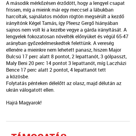
A második mérkőzésen érződött, hogy a lengyel csapat
frissen, míg a mieink már egy meccsel a lábukban
harcoltak, sajnálatos módon rögtön megsérült a kezdő
irányítónk
K
égel Tamás, így Pleesz Gergő hiányában
sajnos nem volt ki a kezébe vegye a gárda irányítását. A
lengyelek fokozatosan növelté
k
előnyüket és végül 65-47
arányban győzedelmeskedtek felettünk. A vereség
ellenére a mieinkre nem lehetett panasz, hiszen Major
Bulcsú 17 perc alatt 8 pontot, 2 lepattanót, 3 gólpasszt,
Maly Beni 20 perc 14 pontot 3 lepattanót, míg Laczházi
Bence 17 perc alatt 2 pontot, 4 lepattanót tett
a
k
özösbe.
Folytatás pénteken délelőtt az olasz, majd délután az
ukrán válogatott ellen.
Hajrá Magyarok!