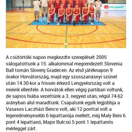
A
cs
ütörtöki napon megkezdte szereplését 2005
válogatottunk a 15. alkalommal megrendezett Slovenia
Ball tornán Slovenj Gradecen. Az első játéknapon 9
órakor Horvátország, majd egy szusszanásnyi szünet
után 14.30-kor a frissen érkező Lengyelország volt a
mieink ellenfele. A horvátok ellen végig partiban voltunk,
de sajnos hiába vezettünk a 3. negyed után, végül 74-62
arányban alul maradtunk. Csapatunk egyik legjobbja a
Vasasos Laczházi Bence volt, aki 12 ponttal volt a
legeredményesebb 6 lepattanója mellett, míg Maly Beni 6
pont 4 lepattanó, Major Bulcsú 5 pont 1 lepattanós
mérleggel zárt.